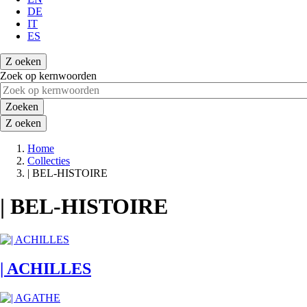
DE
IT
ES
Z
oeken
Zoek op kernwoorden
Zoeken
Z
oeken
Home
Collecties
Kruimelpad
| BEL-HISTOIRE
| BEL-HISTOIRE
| ACHILLES