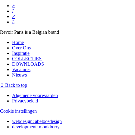
F
I
P
L
Revoir Paris is a Belgian brand
Home
Over Ons
Inspiratie
COLLECTIES
DOWNLOADS
Vacatures
Nieuws
↥
Back to top
Algemene voorwaarden
Privacybeleid
Cookie instellingen
webdesign:
abeloosdesign
development:
monkberry